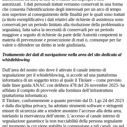
autorizzati. I dati personali trattati verranno conservati in una forma
che consenta l'identificazione degli interessati per un arco di tempo
non superiore al conseguimento delle finalità per le quali sono trattati
(a titolo esemplificativo i dati relativi alle richieste di assistenza sono
conservati per un periodo limitato alla risoluzione della problematica
segnalata), fatta salva la necessità di conservarli per un periodo
maggiore a seguito di richieste da parte delle Autorità competenti in
materia di prevenzione e prosecuzione di reati o, comunque per far
valere o difendere un diritto in sede giudiziaria.
Trattamento dei dati di navigazione nella area del sito dedicata al
whistleblowing
Dall’area del nostro sito dove è attivato il canale interno di
segnalazione per il whistleblowing, si accede ad una piattaforma
informatica di un soggetto terzo al quale il Titolare – come previsto
dalle linee guida ANAC con delibera 478 del 26 novembre 2025- ha
affidato il compito di provvede alla fornitura dell’infrastruttura
(piattaforma informatica).
Il Titolare, conformemente a quanto previsto dal D. Lgs 24 del 2023
e dalla disciplina privacy, ha adottato strumenti software e stringenti
misure di sicurezza atte a rendere anonimo l’accesso alla detta area,
tutelando la riservatezza dell’utente. L’accesso al canale interno di
segnalazione garantisce la non tracciabilità della persona segnalante
nel momento in cui viene stabilita la connessione a tali canali, sia nel