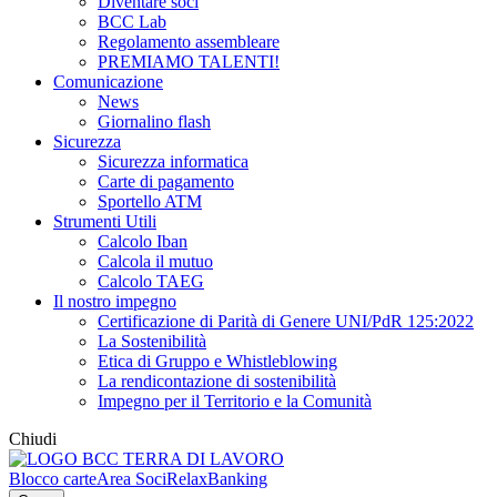
Diventare soci
BCC Lab
Regolamento assembleare
PREMIAMO TALENTI!
Comunicazione
News
Giornalino flash
Sicurezza
Sicurezza informatica
Carte di pagamento
Sportello ATM
Strumenti Utili
Calcolo Iban
Calcola il mutuo
Calcolo TAEG
Il nostro impegno
Certificazione di Parità di Genere UNI/PdR 125:2022
La Sostenibilità
Etica di Gruppo e Whistleblowing
La rendicontazione di sostenibilità
Impegno per il Territorio e la Comunità
Chiudi
Blocco carte
Area Soci
RelaxBanking