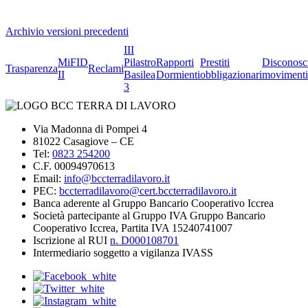
Archivio versioni precedenti
III
MiFID
Pilastro
Rapporti
Prestiti
Disconosc
Trasparenza
Reclami
II
Basilea
Dormienti
obbligazionari
movimenti
3
Via Madonna di Pompei 4
81022 Casagiove – CE
Tel:
0823 254200
C.F. 00094970613
Email:
info@bccterradilavoro.it
PEC:
bccterradilavoro@cert.bccterradilavoro.it
Banca aderente al Gruppo Bancario Cooperativo Iccrea
Società partecipante al Gruppo IVA Gruppo Bancario
Cooperativo Iccrea, Partita IVA 15240741007
Iscrizione al RUI
n. D000108701
Intermediario soggetto a vigilanza IVASS