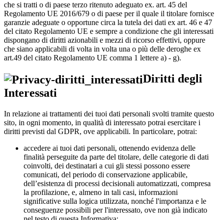
che si tratti o di paese terzo ritenuto adeguato ex. art. 45 del
Regolamento UE 2016/679 o di paese per il quale il titolare fornisce
garanzie adeguate o opportune circa la tutela dei dati ex art. 46 e 47
del citato Regolamento UE e sempre a condizione che gli interessati
dispongano di diritti azionabili e mezzi di ricorso effettivi, oppure
che siano applicabili di volta in volta una o più delle deroghe ex
art.49 del citato Regolamento UE comma 1 lettere a) - g).
Diritti degli
Interessati
In relazione ai trattamenti dei tuoi dati personali svolti tramite questo
sito, in ogni momento, in qualità di interessato potrai esercitare i
diritti previsti dal GDPR, ove applicabili. In particolare, potrai:
accedere ai tuoi dati personali, ottenendo evidenza delle
finalità perseguite da parte del titolare, delle categorie di dati
coinvolti, dei destinatari a cui gli stessi possono essere
comunicati, del periodo di conservazione applicabile,
dell’esistenza di processi decisionali automatizzati, compresa
la profilazione, e, almeno in tali casi, informazioni
significative sulla logica utilizzata, nonché l'importanza e le
conseguenze possibili per l'interessato, ove non già indicato
nel testo di questa Informativa;