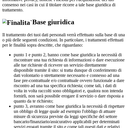
consenso nei casi in cui il titolare ricorre a tale base giuridica di
trattamento.
Base giuridica
Il trattamento dei tuoi dati personali verrà effettuato sulla base di una
o più delle seguenti condizioni. In particolare, i trattamenti effettuati
per le finalità sopra descritte, che riguardano:
punto 1 e punto 2, hanno come base giuridica la necessità di
riscontrare una tua richiesta di informazioni o dare esecuzione
alle tue richieste di ricevere un servizio direttamente
disponibile tramite il sito: si tratta dunque di conferimento di
dati volontario o strettamente necessario e connesso ad una
fase pre-contrattuale e/o contrattuale ovvero funzionale a dare
riscontro ad una tua specifica richiesta; come tali, i dati di
volta in volta raccolti sono obbligatori e, qualora non intenda
fornirli, non sarà possibile erogare il servizio o dare risposta a
quanto da te richiesto;
punto 3, avranno come base giuridica la necessità di rispettare
un obbligo di legge quale ad esempio l'obbligo di attuare
misure di sicurezza previste da leggi specifiche del settore
bancario/finanziario/assicurativo applicabili per determinati
servizi erogati tramite il sito e come tali questi dati e relativi