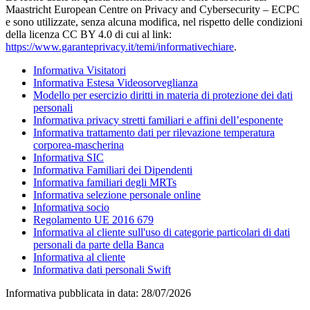
Maastricht European Centre on Privacy and Cybersecurity – ECPC
e sono utilizzate, senza alcuna modifica, nel rispetto delle condizioni
della licenza CC BY 4.0 di cui al link:
https://www.garanteprivacy.it/temi/informativechiare
.
Informativa Visitatori
Informativa Estesa Videosorveglianza
Modello per esercizio diritti in materia di protezione dei dati
personali
Informativa privacy stretti familiari e affini dell’esponente
Informativa trattamento dati per rilevazione temperatura
corporea-mascherina
Informativa SIC
Informativa Familiari dei Dipendenti
Informativa familiari degli MRTs
Informativa selezione personale online
Informativa socio
Regolamento UE 2016 679
Informativa al cliente sull'uso di categorie particolari di dati
personali da parte della Banca
Informativa al cliente
Informativa dati personali Swift
Informativa pubblicata in data:
28/07/2026