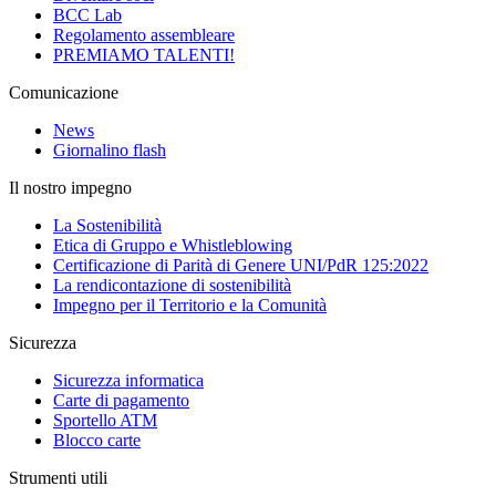
BCC Lab
Regolamento assembleare
PREMIAMO TALENTI!
Comunicazione
News
Giornalino flash
Il nostro impegno
La Sostenibilità
Etica di Gruppo e Whistleblowing
Certificazione di Parità di Genere UNI/PdR 125:2022
La rendicontazione di sostenibilità
Impegno per il Territorio e la Comunità
Sicurezza
Sicurezza informatica
Carte di pagamento
Sportello ATM
Blocco carte
Strumenti utili