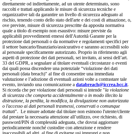
direttamente od indirettamente, ad un utente determinato, sono
raccolti e trattati applicando le misure di sicurezza tecniche e
organizzative tali da garantire un livello di sicurezza adeguato al
rischio, tenendo conto dello stato dell'arte e dei costi di attuazione, o,
ove previste, misure di sicurezza prescritte da apposita normativa
quale a titolo di esempio non esaustivo: misure previste da
applicabili provvedimenti emessi dell'Autorità Garante per la
protezione dati personali o da normative e regolamenti specifici per
il settore bancario/finanziario/assicurativo e saranno accessibili solo
al personale specificamente autorizzato. Proprio in riferimento agli
aspetti di protezione dei dati personali, sei invitato, ai sensi dell’art.
33 del GDPR, a segnalare al titolare eventuali circostanze o eventi
dai quali possa discendere una potenziale “violazione dei dati
personali (data breach)" al fine di consentire una immediata
valutazione e l’adozione di eventuali azioni volte a contrastare tale
evento, inviando una comunicazione a
databreach@iccrea.bcc.it
.
Si ricorda che per violazione dati personali si intende "
la violazione
di sicurezza che comporta accidentalmente o in modo illecito la
distruzione, la perdita, la modifica, la divulgazione non autorizzata
o l'accesso ai dati personali trasmessi, conservati o comunque
trattati
". Le misure adottate dal titolare non esimono l'utente/cliente
dal prestare la necessaria attenzione all’utilizzo, ove richiesto, di
password/PIN di complessità adeguata, che dovrai aggiornare
periodicamente nonché custodire con attenzione e rendere
inaccessibili ad altri, al fine di evitarne usi impropri e non