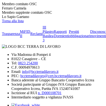
Membro comitato OSC
Ferraro Carmela
Membro supplente comitato OSC
Lo Sapio Gaetano
Torna alla lista
III
MiFID
Pilastro
Rapporti
Prestiti
Disconosc
Trasparenza
Reclami
II
Basilea
Dormienti
obbligazionari
movimenti
3
Via Madonna di Pompei 4
81022 Casagiove – CE
Tel:
0823 254200
C.F. 00094970613
Email:
info@bccterradilavoro.it
PEC:
bccterradilavoro@cert.bccterradilavoro.it
Banca aderente al Gruppo Bancario Cooperativo Iccrea
Società partecipante al Gruppo IVA Gruppo Bancario
Cooperativo Iccrea, Partita IVA 15240741007
Iscrizione al RUI
n. D000108701
Intermediario soggetto a vigilanza IVASS