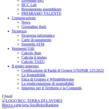
Diventare soci
BCC Lab
Regolamento assembleare
PREMIAMO TALENTI!
Comunicazione
News
Giornalino flash
Sicurezza
Sicurezza informatica
Carte di pagamento
Sportello ATM
Strumenti Utili
Calcolo Iban
Calcola il mutuo
Calcolo TAEG
Il nostro impegno
Certificazione di Parità di Genere UNI/PdR 125:2022
La Sostenibilità
Etica di Gruppo e Whistleblowing
La rendicontazione di sostenibilità
Impegno per il Territorio e la Comunità
Chiudi
Blocco carte
Area Soci
RelaxBanking