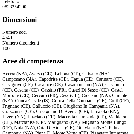
Telefono
0823254200
Dimensioni
Numero soci
4540
Numero dipendenti
100
Aree di competenza
Acerra (NA), Aversa (CE), Bellona (CE), Caivano (NA),
Camposano (NA), Capodrise (CE), Capua (CE), Carinaro (CE),
Casagiove (CE), Casaluce (CE), Casamarciano (NA), Casapulla
(CE), Caserta (CE), Cassino (FR), Castel Di Sasso (CE), Castel
Morrone (CE), Cervaro (FR), Cesa (CE), Cicciano (NA), Cimitile
(NA), Conca Casale (IS), Conca Della Campania (CE), Curti (CE),
Frignano (CE), Galluccio (CE), Giugliano In Campania (NA),
Grazzanise (CE), Gricignano Di Aversa (CE), Limatola (BN),
Liveri (NA), Lusciano (CE), Macerata Campania (CE), Maddaloni
(CE), Marcianise (CE), Marigliano (NA), Mignano Monte Lungo
(CE), Nola (NA), Orta Di Atella (CE), Ottaviano (NA), Palma
Campania (NA), Piana Di Monte Verna (CE), Pignataro Interamna