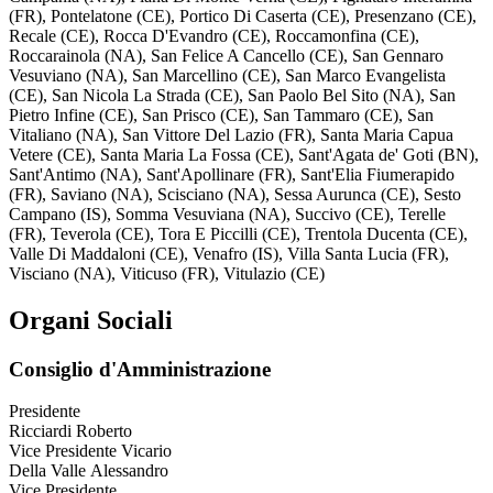
(FR), Pontelatone (CE), Portico Di Caserta (CE), Presenzano (CE),
Recale (CE), Rocca D'Evandro (CE), Roccamonfina (CE),
Roccarainola (NA), San Felice A Cancello (CE), San Gennaro
Vesuviano (NA), San Marcellino (CE), San Marco Evangelista
(CE), San Nicola La Strada (CE), San Paolo Bel Sito (NA), San
Pietro Infine (CE), San Prisco (CE), San Tammaro (CE), San
Vitaliano (NA), San Vittore Del Lazio (FR), Santa Maria Capua
Vetere (CE), Santa Maria La Fossa (CE), Sant'Agata de' Goti (BN),
Sant'Antimo (NA), Sant'Apollinare (FR), Sant'Elia Fiumerapido
(FR), Saviano (NA), Scisciano (NA), Sessa Aurunca (CE), Sesto
Campano (IS), Somma Vesuviana (NA), Succivo (CE), Terelle
(FR), Teverola (CE), Tora E Piccilli (CE), Trentola Ducenta (CE),
Valle Di Maddaloni (CE), Venafro (IS), Villa Santa Lucia (FR),
Visciano (NA), Viticuso (FR), Vitulazio (CE)
Organi Sociali
Consiglio d'Amministrazione
Presidente
Ricciardi Roberto
Vice Presidente Vicario
Della Valle Alessandro
Vice Presidente