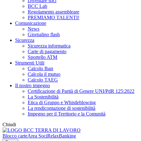
Diventare soci
BCC Lab
Regolamento assembleare
PREMIAMO TALENTI!
Comunicazione
News
Giornalino flash
Sicurezza
Sicurezza informatica
Carte di pagamento
Sportello ATM
Strumenti Utili
Calcolo Iban
Calcola il mutuo
Calcolo TAEG
Il nostro impegno
Certificazione di Parità di Genere UNI/PdR 125:2022
La Sostenibilità
Etica di Gruppo e Whistleblowing
La rendicontazione di sostenibilità
Impegno per il Territorio e la Comunità
Chiudi
Blocco carte
Area Soci
RelaxBanking