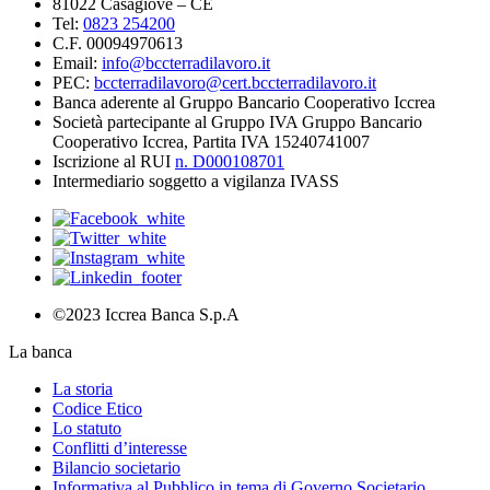
81022 Casagiove – CE
Tel:
0823 254200
C.F. 00094970613
Email:
info@bccterradilavoro.it
PEC:
bccterradilavoro@cert.bccterradilavoro.it
Banca aderente al Gruppo Bancario Cooperativo Iccrea
Società partecipante al Gruppo IVA Gruppo Bancario
Cooperativo Iccrea, Partita IVA 15240741007
Iscrizione al RUI
n. D000108701
Intermediario soggetto a vigilanza IVASS
©2023 Iccrea Banca S.p.A
La banca
La storia
Codice Etico
Lo statuto
Conflitti d’interesse
Bilancio societario
Informativa al Pubblico in tema di Governo Societario