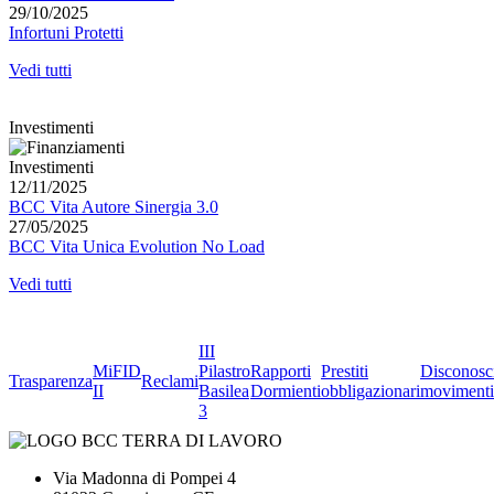
29/10/2025
Infortuni Protetti
Vedi tutti
Investimenti
Investimenti
12/11/2025
BCC Vita Autore Sinergia 3.0
27/05/2025
BCC Vita Unica Evolution No Load
Vedi tutti
III
MiFID
Pilastro
Rapporti
Prestiti
Disconosc
Trasparenza
Reclami
II
Basilea
Dormienti
obbligazionari
movimenti
3
Via Madonna di Pompei 4