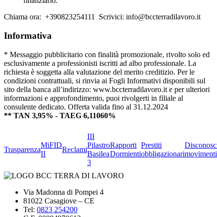
finanziario.
Chiama ora: +390823254111 Scrivici: info@bccterradilavoro.it
Informativa
* Messaggio pubblicitario con finalità promozionale, rivolto solo ed
esclusivamente a professionisti iscritti ad albo professionale. La
richiesta è soggetta alla valutazione del merito creditizio. Per le
condizioni contrattuali, si rinvia ai Fogli Informativi disponibili sul
sito della banca all’indirizzo: www.bccterradilavoro.it e per ulteriori
informazioni e approfondimento, puoi rivolgerti in filiale al
consulente dedicato. Offerta valida fino al 31.12.2024
** TAN 3,95% - TAEG 6,11060%
III
MiFID
Pilastro
Rapporti
Prestiti
Disconosc
Trasparenza
Reclami
II
Basilea
Dormienti
obbligazionari
movimenti
3
Via Madonna di Pompei 4
81022 Casagiove – CE
Tel:
0823 254200