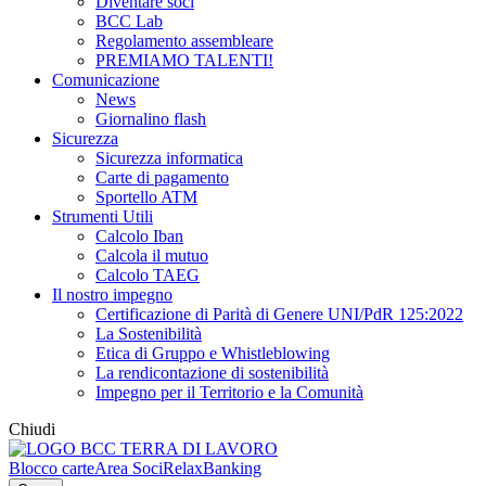
Diventare soci
BCC Lab
Regolamento assembleare
PREMIAMO TALENTI!
Comunicazione
News
Giornalino flash
Sicurezza
Sicurezza informatica
Carte di pagamento
Sportello ATM
Strumenti Utili
Calcolo Iban
Calcola il mutuo
Calcolo TAEG
Il nostro impegno
Certificazione di Parità di Genere UNI/PdR 125:2022
La Sostenibilità
Etica di Gruppo e Whistleblowing
La rendicontazione di sostenibilità
Impegno per il Territorio e la Comunità
Chiudi
Blocco carte
Area Soci
RelaxBanking