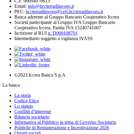
C.F. 00094970613
Email:
info@bccterradilavoro.it
PEC:
bccterradilavoro@cert.bccterradilavoro.it
Banca aderente al Gruppo Bancario Cooperativo Iccrea
Società partecipante al Gruppo IVA Gruppo Bancario
Cooperativo Iccrea, Partita IVA 15240741007
Iscrizione al RUI
n. D000108701
Intermediario soggetto a vigilanza IVASS
©2023 Iccrea Banca S.p.A
La banca
La storia
Codice Etico
Lo statuto
Conflitti d’interesse
Bilancio societario
Informativa al Pubblico in tema di Governo Societario
Politiche di Remunerazione e Incentivazione 2026
Organi sociali