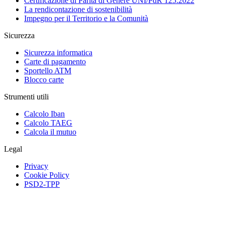
Certificazione di Parità di Genere UNI/PdR 125:2022
La rendicontazione di sostenibilità
Impegno per il Territorio e la Comunità
Sicurezza
Sicurezza informatica
Carte di pagamento
Sportello ATM
Blocco carte
Strumenti utili
Calcolo Iban
Calcolo TAEG
Calcola il mutuo
Legal
Privacy
Cookie Policy
PSD2-TPP