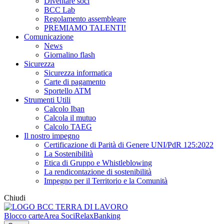
Diventare soci
BCC Lab
Regolamento assembleare
PREMIAMO TALENTI!
Comunicazione
News
Giornalino flash
Sicurezza
Sicurezza informatica
Carte di pagamento
Sportello ATM
Strumenti Utili
Calcolo Iban
Calcola il mutuo
Calcolo TAEG
Il nostro impegno
Certificazione di Parità di Genere UNI/PdR 125:2022
La Sostenibilità
Etica di Gruppo e Whistleblowing
La rendicontazione di sostenibilità
Impegno per il Territorio e la Comunità
Chiudi
Blocco carte
Area Soci
RelaxBanking