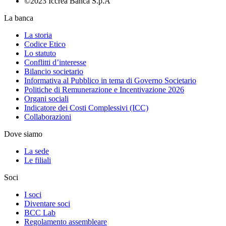
©2023 Iccrea Banca S.p.A
La banca
La storia
Codice Etico
Lo statuto
Conflitti d’interesse
Bilancio societario
Informativa al Pubblico in tema di Governo Societario
Politiche di Remunerazione e Incentivazione 2026
Organi sociali
Indicatore dei Costi Complessivi (ICC)
Collaborazioni
Dove siamo
La sede
Le filiali
Soci
I soci
Diventare soci
BCC Lab
Regolamento assembleare