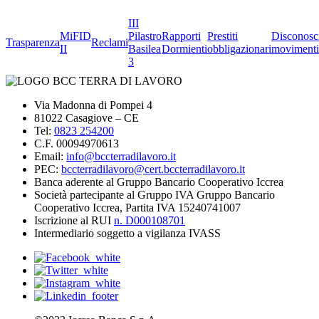
III
MiFID
Pilastro
Rapporti
Prestiti
Disconosc
Trasparenza
Reclami
II
Basilea
Dormienti
obbligazionari
movimenti
3
Via Madonna di Pompei 4
81022 Casagiove – CE
Tel:
0823 254200
C.F. 00094970613
Email:
info@bccterradilavoro.it
PEC:
bccterradilavoro@cert.bccterradilavoro.it
Banca aderente al Gruppo Bancario Cooperativo Iccrea
Società partecipante al Gruppo IVA Gruppo Bancario
Cooperativo Iccrea, Partita IVA 15240741007
Iscrizione al RUI
n. D000108701
Intermediario soggetto a vigilanza IVASS