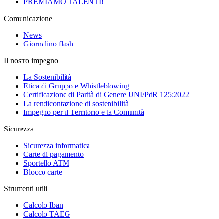
PREMIAMO TALENTI!
Comunicazione
News
Giornalino flash
Il nostro impegno
La Sostenibilità
Etica di Gruppo e Whistleblowing
Certificazione di Parità di Genere UNI/PdR 125:2022
La rendicontazione di sostenibilità
Impegno per il Territorio e la Comunità
Sicurezza
Sicurezza informatica
Carte di pagamento
Sportello ATM
Blocco carte
Strumenti utili
Calcolo Iban
Calcolo TAEG