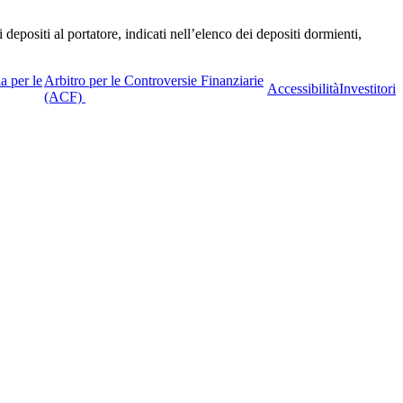
depositi al portatore, indicati nell’elenco dei depositi dormienti,
a per le
Arbitro per le Controversie Finanziarie
Accessibilità
Investitori
(ACF)