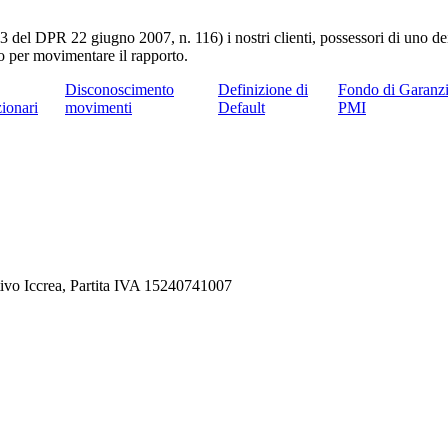
 3 del DPR 22 giugno 2007, n. 116) i nostri clienti, possessori di uno dei 
o per movimentare il rapporto.
Disconoscimento
Definizione di
Fondo di Garanzi
ionari
movimenti
Default
PMI
ivo Iccrea, Partita IVA 15240741007