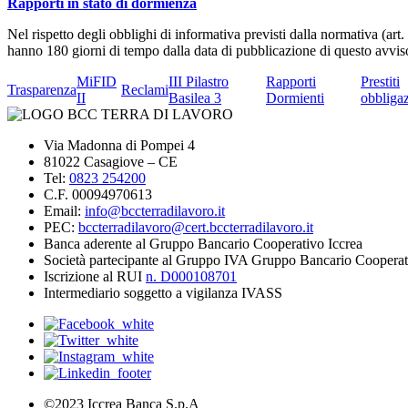
Rapporti in stato di dormienza
Nel rispetto degli obblighi di informativa previsti dalla normativa (art.
hanno 180 giorni di tempo dalla data di pubblicazione di questo avvis
MiFID
III Pilastro
Rapporti
Prestiti
Trasparenza
Reclami
II
Basilea 3
Dormienti
obbligaz
Via Madonna di Pompei 4
81022 Casagiove – CE
Tel:
0823 254200
C.F. 00094970613
Email:
info@bccterradilavoro.it
PEC:
bccterradilavoro@cert.bccterradilavoro.it
Banca aderente al Gruppo Bancario Cooperativo Iccrea
Società partecipante al Gruppo IVA Gruppo Bancario Cooperat
Iscrizione al RUI
n. D000108701
Intermediario soggetto a vigilanza IVASS
©2023 Iccrea Banca S.p.A