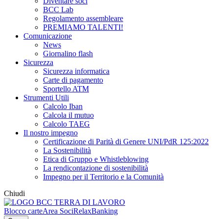
Diventare soci
BCC Lab
Regolamento assembleare
PREMIAMO TALENTI!
Comunicazione
News
Giornalino flash
Sicurezza
Sicurezza informatica
Carte di pagamento
Sportello ATM
Strumenti Utili
Calcolo Iban
Calcola il mutuo
Calcolo TAEG
Il nostro impegno
Certificazione di Parità di Genere UNI/PdR 125:2022
La Sostenibilità
Etica di Gruppo e Whistleblowing
La rendicontazione di sostenibilità
Impegno per il Territorio e la Comunità
Chiudi
Blocco carte
Area Soci
RelaxBanking