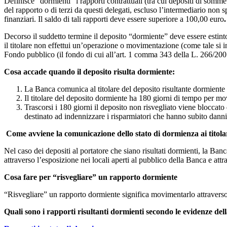
Definisce “dormienti” i rapporti contrattuali (tra cui depositi di somme
del rapporto o di terzi da questi delegati, escluso l’intermediario non 
finanziari. Il saldo di tali rapporti deve essere superiore a 100,00 euro
.
Decorso il suddetto termine il deposito “dormiente” deve essere estinto
il titolare non effettui un’operazione o movimentazione (come tale si 
Fondo pubblico (il fondo di cui all’art. 1 comma 343 della L. 266/200
Cosa accade quando il deposito risulta dormiente:
La Banca comunica al titolare del deposito risultante dormiente 
Il titolare del deposito dormiente ha 180 giorni di tempo per mov
Trascorsi i 180 giorni il deposito non risvegliato viene bloccat
destinato ad indennizzare i risparmiatori che hanno subito danni
Come avviene la comunicazione dello stato di dormienza ai titolari
Nel caso dei depositi al portatore che siano risultati dormienti, la Ban
attraverso l’esposizione nei locali aperti al pubblico della Banca e attr
Cosa fare per “risvegliare” un rapporto dormiente
“Risvegliare” un rapporto dormiente significa movimentarlo attraverso: 
Quali sono i rapporti risultanti dormienti secondo le evidenze de