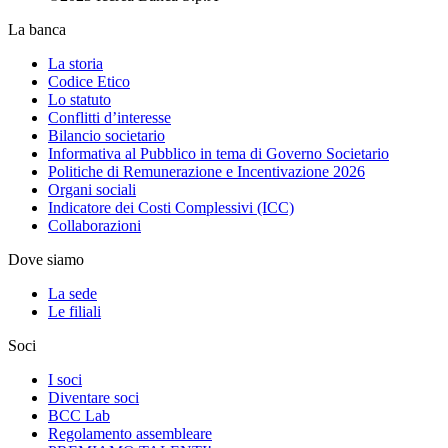
La banca
La storia
Codice Etico
Lo statuto
Conflitti d’interesse
Bilancio societario
Informativa al Pubblico in tema di Governo Societario
Politiche di Remunerazione e Incentivazione 2026
Organi sociali
Indicatore dei Costi Complessivi (ICC)
Collaborazioni
Dove siamo
La sede
Le filiali
Soci
I soci
Diventare soci
BCC Lab
Regolamento assembleare