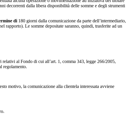
effettuata alcuna operazione o movimentazione ad iniziativa del titolare
anni decorrenti dalla libera disponibilità delle somme e degli strumenti
termine di
180 giorni dalla comunicazione da parte dell’intermediario,
nel rapporto). Le somme depositate saranno, quindi, trasferite ad un
i relativi al Fondo di cui all’art. 1, comma 343, legge 266/2005,
al regolamento.
questo motivo, la comunicazione alla clientela interessata avviene
ro.