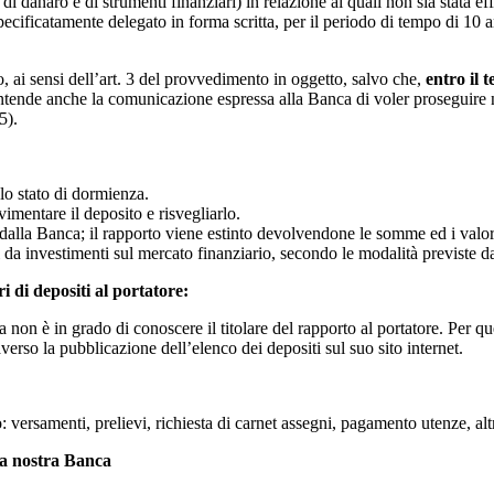
 di danaro e di strumenti finanziari) in relazione ai quali non sia stata 
specificatamente delegato in forma scritta, per il periodo di tempo di 10 
, ai sensi dell’art. 3 del provvedimento in oggetto, salvo che,
entro il 
intende anche la comunicazione espressa alla Banca di voler proseguire 
5).
lo stato di dormienza.
imentare il deposito e risvegliarlo.
o dalla Banca; il rapporto viene estinto devolvendone le somme ed i valor
 da investimenti sul mercato finanziario, secondo le modalità previste d
 di depositi al portatore:
ca non è in grado di conoscere il titolare del rapporto al portatore. Per 
averso la pubblicazione dell’elenco dei depositi sul suo sito internet.
versamenti, prelievi, richiesta di carnet assegni, pagamento utenze, alt
lla nostra Banca