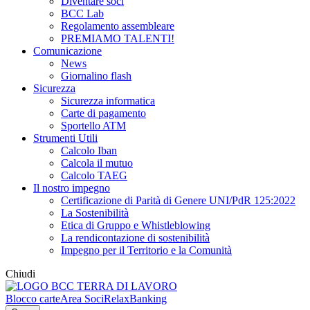
Diventare soci
BCC Lab
Regolamento assembleare
PREMIAMO TALENTI!
Comunicazione
News
Giornalino flash
Sicurezza
Sicurezza informatica
Carte di pagamento
Sportello ATM
Strumenti Utili
Calcolo Iban
Calcola il mutuo
Calcolo TAEG
Il nostro impegno
Certificazione di Parità di Genere UNI/PdR 125:2022
La Sostenibilità
Etica di Gruppo e Whistleblowing
La rendicontazione di sostenibilità
Impegno per il Territorio e la Comunità
Chiudi
Blocco carte
Area Soci
RelaxBanking