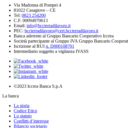
Via Madonna di Pompei 4
81022 Casagiove – CE
Tel:
0823 254200
C.F. 00094970613
Email:
info@bccterradilavoro.it
PEC:
bccterradilavoro@cert.bccterradilavoro.it
Banca aderente al Gruppo Bancario Cooperativo Iccrea
Società partecipante al Gruppo IVA Gruppo Bancario Cooperat
Iscrizione al RUI
n. D000108701
Intermediario soggetto a vigilanza IVASS
©2023 Iccrea Banca S.p.A
La banca
La storia
Codice Etico
Lo statuto
Conflitti d’interesse
Bilancio societario