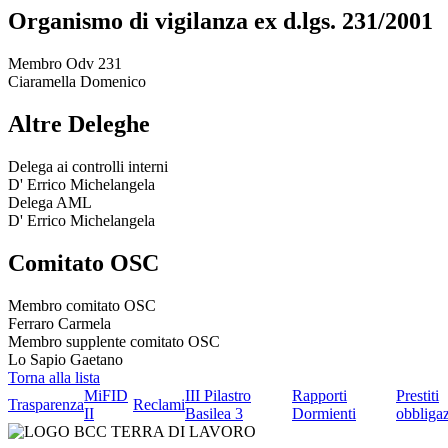
Organismo di vigilanza ex d.lgs. 231/2001
Membro Odv 231
Ciaramella Domenico
Altre Deleghe
Delega ai controlli interni
D' Errico Michelangela
Delega AML
D' Errico Michelangela
Comitato OSC
Membro comitato OSC
Ferraro Carmela
Membro supplente comitato OSC
Lo Sapio Gaetano
Torna alla lista
MiFID
III Pilastro
Rapporti
Prestiti
Trasparenza
Reclami
II
Basilea 3
Dormienti
obbligaz