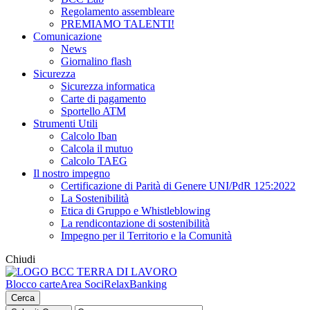
Regolamento assembleare
PREMIAMO TALENTI!
Comunicazione
News
Giornalino flash
Sicurezza
Sicurezza informatica
Carte di pagamento
Sportello ATM
Strumenti Utili
Calcolo Iban
Calcola il mutuo
Calcolo TAEG
Il nostro impegno
Certificazione di Parità di Genere UNI/PdR 125:2022
La Sostenibilità
Etica di Gruppo e Whistleblowing
La rendicontazione di sostenibilità
Impegno per il Territorio e la Comunità
Chiudi
Blocco carte
Area Soci
RelaxBanking
Cerca