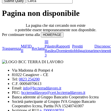
Pagina non disponibile
La pagina che stai cercando non esiste
o potrebbe essere temporaneamente non disponibile.
Per continuare torna alla
III
MiFID
Pilastro
Rapporti
Prestiti
Disconosc
Trasparenza
Reclami
II
Basilea
Dormienti
obbligazionari
movimenti
3
Via Madonna di Pompei 4
81022 Casagiove – CE
Tel:
0823 254200
C.F. 00094970613
Email:
info@bccterradilavoro.it
PEC:
bccterradilavoro@cert.bccterradilavoro.it
Banca aderente al Gruppo Bancario Cooperativo Iccrea
Società partecipante al Gruppo IVA Gruppo Bancario
Cooperativo Iccrea, Partita IVA 15240741007
Iscrizione al RUI
n. D000108701