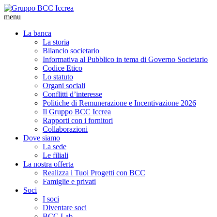
menu
La banca
La storia
Bilancio societario
Informativa al Pubblico in tema di Governo Societario
Codice Etico
Lo statuto
Organi sociali
Conflitti d’interesse
Politiche di Remunerazione e Incentivazione 2026
Il Gruppo BCC Iccrea
Rapporti con i fornitori
Collaborazioni
Dove siamo
La sede
Le filiali
La nostra offerta
Realizza i Tuoi Progetti con BCC
Famiglie e privati
Soci
I soci
Diventare soci
BCC Lab