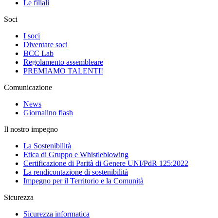
Le filiali
Soci
I soci
Diventare soci
BCC Lab
Regolamento assembleare
PREMIAMO TALENTI!
Comunicazione
News
Giornalino flash
Il nostro impegno
La Sostenibilità
Etica di Gruppo e Whistleblowing
Certificazione di Parità di Genere UNI/PdR 125:2022
La rendicontazione di sostenibilità
Impegno per il Territorio e la Comunità
Sicurezza
Sicurezza informatica