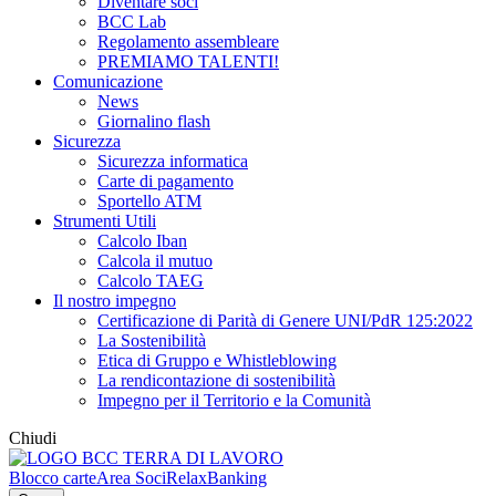
Diventare soci
BCC Lab
Regolamento assembleare
PREMIAMO TALENTI!
Comunicazione
News
Giornalino flash
Sicurezza
Sicurezza informatica
Carte di pagamento
Sportello ATM
Strumenti Utili
Calcolo Iban
Calcola il mutuo
Calcolo TAEG
Il nostro impegno
Certificazione di Parità di Genere UNI/PdR 125:2022
La Sostenibilità
Etica di Gruppo e Whistleblowing
La rendicontazione di sostenibilità
Impegno per il Territorio e la Comunità
Chiudi
Blocco carte
Area Soci
RelaxBanking