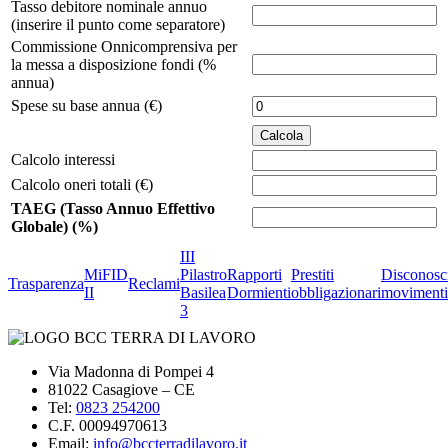
Tasso debitore nominale annuo
(inserire il punto come separatore)
Commissione Onnicomprensiva per
la messa a disposizione fondi (%
annua)
Spese su base annua (€)
Calcolo interessi
Calcolo oneri totali (€)
TAEG (Tasso Annuo Effettivo
Globale) (%)
III
MiFID
Pilastro
Rapporti
Prestiti
Disconosc
Trasparenza
Reclami
II
Basilea
Dormienti
obbligazionari
movimenti
3
Via Madonna di Pompei 4
81022 Casagiove – CE
Tel:
0823 254200
C.F. 00094970613
Email:
info@bccterradilavoro.it