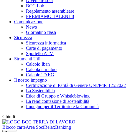
Diventare soci
BCC Lab
Regolamento assembleare
PREMIAMO TALENTI!
Comunicazione
News
Giornalino flash
Sicurezza
Sicurezza informatica
Carte di pagamento
Sportello ATM
Strumenti Utili
Calcolo Iban
Calcola il mutuo
Calcolo TAEG
Il nostro impegno
Certificazione di Parità di Genere UNI/PdR 125:2022
La Sostenibilità
Etica di Gruppo e Whistleblowing
La rendicontazione di sostenibilità
Impegno per il Territorio e la Comunità
Chiudi
Blocco carte
Area Soci
RelaxBanking