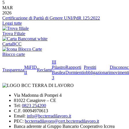
5
MAR
2026
Certificazione di Parità di Genere UNI/PdR 125:2022
Leggi tutte
Trova Filiale
CartaBCC
Blocco carte
III
MiFID
Pilastro
Rapporti
Prestiti
Disconosc
Trasparenza
Reclami
II
Basilea
Dormienti
obbligazionari
movimenti
3
Via Madonna di Pompei 4
81022 Casagiove – CE
Tel:
0823 254200
C.F. 00094970613
Email:
info@bccterradilavoro.it
PEC:
bccterradilavoro@cert.bccterradilavoro.it
Banca aderente al Gruppo Bancario Cooperativo Iccrea