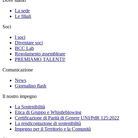
Dove siamo
La sede
Le filiali
Soci
I soci
Diventare soci
BCC Lab
Regolamento assembleare
PREMIAMO TALENTI!
Comunicazione
News
Giornalino flash
Il nostro impegno
La Sostenibilità
Etica di Gruppo e Whistleblowing
Certificazione di Parità di Genere UNI/PdR 125:2022
La rendicontazione di sostenibilità
Impegno per il Territorio e la Comunità