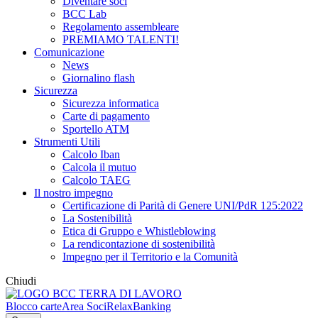
Diventare soci
BCC Lab
Regolamento assembleare
PREMIAMO TALENTI!
Comunicazione
News
Giornalino flash
Sicurezza
Sicurezza informatica
Carte di pagamento
Sportello ATM
Strumenti Utili
Calcolo Iban
Calcola il mutuo
Calcolo TAEG
Il nostro impegno
Certificazione di Parità di Genere UNI/PdR 125:2022
La Sostenibilità
Etica di Gruppo e Whistleblowing
La rendicontazione di sostenibilità
Impegno per il Territorio e la Comunità
Chiudi
Blocco carte
Area Soci
RelaxBanking