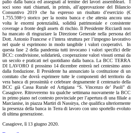
palio dalla banca ed assegnati al temine dei lavori assembleari. I
soci sono stati chiamati, in primis, all’approvazione del Bilancio
Consuntivo 2019 che ha espresso un risultato d’esercizio (€
1.755.598=) storico per la nostra banca e che attesta ancora una
volta le enormi potenzialità, solidità patrimoniale e consistente
coverage a fronte degli assets di rischio. Il Presidente Ricciardi non
ha mancato di ringraziare la Direzione Generale nella persona del
Dott. Antonio Francese e l’intera struttura per l’impegno lavorativo
nel quale si esprimono in modo tangibile i valori cooperativi. In
questa fase 2 della pandemia tutti invocano i valori specifici delle
BCC: condivisione, solidarietà, cooperazione valori vissuti ormai da
un secolo e praticati nel quotidiano dalla banca. La BCC TERRA
DI LAVORO il prossimo 14 dicembre entrerà nel centesimo anno
dalla fondazione. Il Presidente ha annunciato la costituzione di un
comitato che dovrà esprimere tutte le componenti del territorio da
vera banca di prossimità e celebrare degnamente il centenario della
BCC già Cassa Rurale ed Artigiana “S. Vincenzo de’ Paoli” di
Casagiove. Ritroveremo tra qualche settimana nuovamente la BCC
in primo piano nel contesto provinciale per l’apertura di una filiale a
Marcianise, in piazza Martiri di Nassirya, che qualifica ulteriormente
la presenza della banca in Terra di lavoro con uno sportello evoluto
di ultima generazione.
Casagiove, lì 13 giugno 2020.