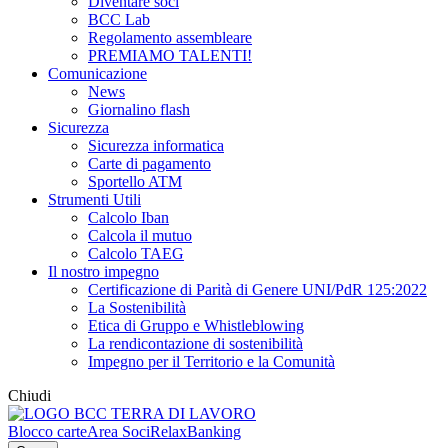
Diventare soci
BCC Lab
Regolamento assembleare
PREMIAMO TALENTI!
Comunicazione
News
Giornalino flash
Sicurezza
Sicurezza informatica
Carte di pagamento
Sportello ATM
Strumenti Utili
Calcolo Iban
Calcola il mutuo
Calcolo TAEG
Il nostro impegno
Certificazione di Parità di Genere UNI/PdR 125:2022
La Sostenibilità
Etica di Gruppo e Whistleblowing
La rendicontazione di sostenibilità
Impegno per il Territorio e la Comunità
Chiudi
Blocco carte
Area Soci
RelaxBanking