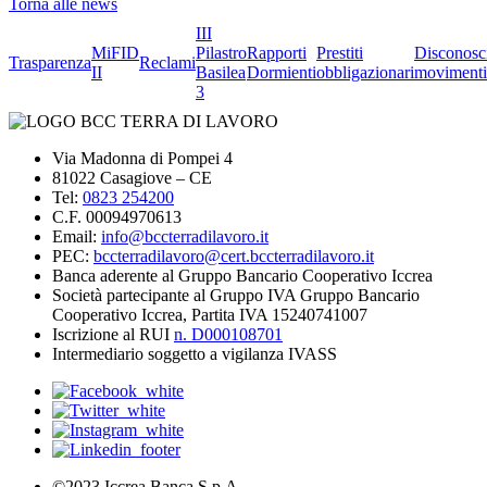
Torna alle news
III
MiFID
Pilastro
Rapporti
Prestiti
Disconosc
Trasparenza
Reclami
II
Basilea
Dormienti
obbligazionari
movimenti
3
Via Madonna di Pompei 4
81022 Casagiove – CE
Tel:
0823 254200
C.F. 00094970613
Email:
info@bccterradilavoro.it
PEC:
bccterradilavoro@cert.bccterradilavoro.it
Banca aderente al Gruppo Bancario Cooperativo Iccrea
Società partecipante al Gruppo IVA Gruppo Bancario
Cooperativo Iccrea, Partita IVA 15240741007
Iscrizione al RUI
n. D000108701
Intermediario soggetto a vigilanza IVASS
©2023 Iccrea Banca S.p.A