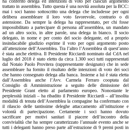
ha conferito delega ed intenzioni di voto per ciascun argomento
trattato in assemblea. Tutto questa è una novità assoluta per la BCC:
mai i soci hanno sottoscritto una delega che includesse per ogni
delibera assembleare il loro voto favorevole, contrario o di
astensione. Da sempre la delega ha rappresentato, per chi fosse
impossibilitato a partecipare di persona all’assemblea, un mandato
ad un altro socio, in altre parole, una delega in bianco. Il socio
delegato, in nome e per conto del socio delegante, ed a proprio
insindacabile giudizio esprime il voto per ogni argomento posto
all’attenzione dell’Assemblea. Tra l’altro l’Assemblea di quest’anno
è stata anche elettiva. Il Presidente Ricciardi nominato dal CdA nel
luglio del 2018 è stato eletto da circa 1.300 soci tutti rappresentati
dal Notaio Paolo Provitera (rappresentante designato) che in sede
assembleare ha fornito il risultato delle intenzioni di voto dei soci
che hanno consegnato delega alla banca. Insieme a lui è stata eletta
dall’Assemblea anche l’Avv. Carmela Ferraro cooptata dal
Consiglio di Amministrazione a seguito delle dimissione del
Presidente Grant eletto al parlamento europeo. Nonostante le
perplessità iniziali – ha ribadito il Presidente Ricciardi – all’insolita
modalità di tenuta dell’Assemblea la compagine ha confermato con
il rilascio delle tantissime deleghe attaccamento all’istituzione e
volontà di partecipazione. Certamente i soci hanno dovuto
sacrificare per motivi sanitari il piacere dell’incontro della
convivialità che ha sempre caratterizzato l’annuale evento anche se
tutti i deleganti hanno preso parte all’estrazione di 9 premi posti in