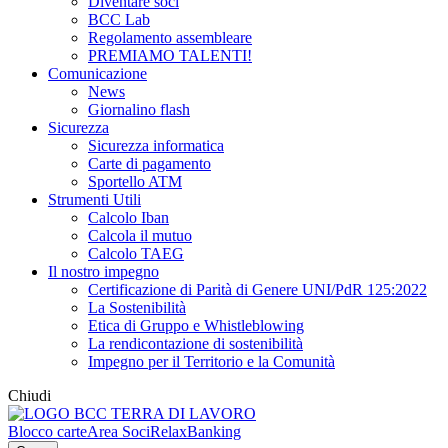
Diventare soci
BCC Lab
Regolamento assembleare
PREMIAMO TALENTI!
Comunicazione
News
Giornalino flash
Sicurezza
Sicurezza informatica
Carte di pagamento
Sportello ATM
Strumenti Utili
Calcolo Iban
Calcola il mutuo
Calcolo TAEG
Il nostro impegno
Certificazione di Parità di Genere UNI/PdR 125:2022
La Sostenibilità
Etica di Gruppo e Whistleblowing
La rendicontazione di sostenibilità
Impegno per il Territorio e la Comunità
Chiudi
Blocco carte
Area Soci
RelaxBanking