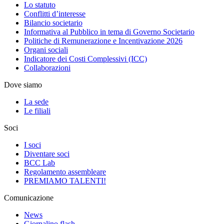
Lo statuto
Conflitti d’interesse
Bilancio societario
Informativa al Pubblico in tema di Governo Societario
Politiche di Remunerazione e Incentivazione 2026
Organi sociali
Indicatore dei Costi Complessivi (ICC)
Collaborazioni
Dove siamo
La sede
Le filiali
Soci
I soci
Diventare soci
BCC Lab
Regolamento assembleare
PREMIAMO TALENTI!
Comunicazione
News
Giornalino flash