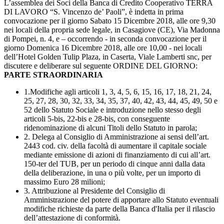
L’assemblea dei Soci della Banca di Credito Cooperativo TERRA
DI LAVORO “S. Vincenzo de’ Paoli”, è indetta in prima
convocazione per il giorno Sabato 15 Dicembre 2018, alle ore 9,30
nei locali della propria sede legale, in Casagiove (CE), Via Madonna
di Pompei, n. 4, e – occorrendo - in seconda convocazione per il
giorno Domenica 16 Dicembre 2018, alle ore 10,00 - nei locali
dell’Hotel Golden Tulip Plaza, in Caserta, Viale Lamberti snc, per
discutere e deliberare sul seguente ORDINE DEL GIORNO:
PARTE STRAORDINARIA
1.Modifiche agli articoli 1, 3, 4, 5, 6, 15, 16, 17, 18, 21, 24,
25, 27, 28, 30, 32, 33, 34, 35, 37, 40, 42, 43, 44, 45, 49, 50 e
52 dello Statuto Sociale e introduzione nello stesso degli
articoli 5-bis, 22-bis e 28-bis, con conseguente
ridenominazione di alcuni Titoli dello Statuto in parola;
2. Delega al Consiglio di Amministrazione ai sensi dell’art.
2443 cod. civ. della facoltà di aumentare il capitale sociale
mediante emissione di azioni di finanziamento di cui all’art.
150-ter del TUB, per un periodo di cinque anni dalla data
della deliberazione, in una o più volte, per un importo di
massimo Euro 28 milioni;
3. Attribuzione al Presidente del Consiglio di
Amministrazione del potere di apportare allo Statuto eventuali
modifiche richieste da parte della Banca d'Italia per il rilascio
dell’attestazione di conformità.