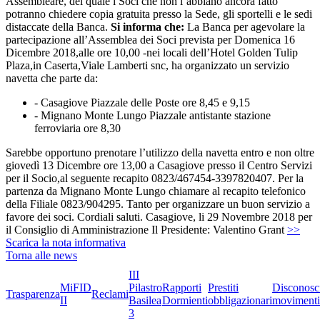
Assembleare, del quale i Soci che non l’abbiano ancora fatto
potranno chiedere copia gratuita presso la Sede, gli sportelli e le sedi
distaccate della Banca.
Si informa che:
La Banca per agevolare la
partecipazione all’Assemblea dei Soci prevista per Domenica 16
Dicembre 2018,alle ore 10,00 -nei locali dell’Hotel Golden Tulip
Plaza,in Caserta,Viale Lamberti snc, ha organizzato un servizio
navetta che parte da:
- Casagiove Piazzale delle Poste ore 8,45 e 9,15
- Mignano Monte Lungo Piazzale antistante stazione
ferroviaria ore 8,30
Sarebbe opportuno prenotare l’utilizzo della navetta entro e non oltre
giovedì 13 Dicembre ore 13,00 a Casagiove presso il Centro Servizi
per il Socio,al seguente recapito 0823/467454-3397820407. Per la
partenza da Mignano Monte Lungo chiamare al recapito telefonico
della Filiale 0823/904295. Tanto per organizzare un buon servizio a
favore dei soci. Cordiali saluti. Casagiove, li 29 Novembre 2018 per
il Consiglio di Amministrazione Il Presidente: Valentino Grant
>>
Scarica la nota informativa
Torna alle news
III
MiFID
Pilastro
Rapporti
Prestiti
Disconosc
Trasparenza
Reclami
II
Basilea
Dormienti
obbligazionari
movimenti
3