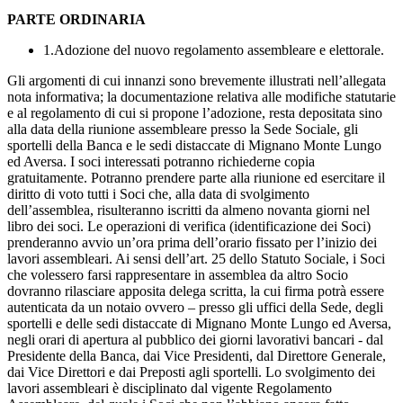
PARTE ORDINARIA
1.Adozione del nuovo regolamento assembleare e elettorale.
Gli argomenti di cui innanzi sono brevemente illustrati nell’allegata
nota informativa; la documentazione relativa alle modifiche statutarie
e al regolamento di cui si propone l’adozione, resta depositata sino
alla data della riunione assembleare presso la Sede Sociale, gli
sportelli della Banca e le sedi distaccate di Mignano Monte Lungo
ed Aversa. I soci interessati potranno richiederne copia
gratuitamente. Potranno prendere parte alla riunione ed esercitare il
diritto di voto tutti i Soci che, alla data di svolgimento
dell’assemblea, risulteranno iscritti da almeno novanta giorni nel
libro dei soci. Le operazioni di verifica (identificazione dei Soci)
prenderanno avvio un’ora prima dell’orario fissato per l’inizio dei
lavori assembleari. Ai sensi dell’art. 25 dello Statuto Sociale, i Soci
che volessero farsi rappresentare in assemblea da altro Socio
dovranno rilasciare apposita delega scritta, la cui firma potrà essere
autenticata da un notaio ovvero – presso gli uffici della Sede, degli
sportelli e delle sedi distaccate di Mignano Monte Lungo ed Aversa,
negli orari di apertura al pubblico dei giorni lavorativi bancari - dal
Presidente della Banca, dai Vice Presidenti, dal Direttore Generale,
dai Vice Direttori e dai Preposti agli sportelli. Lo svolgimento dei
lavori assembleari è disciplinato dal vigente Regolamento