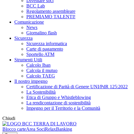
Diventare soci
BCC Lab
Regolamento assembleare
PREMIAMO TALENTI!
Comunicazione
News
Giornalino flash
Sicurezza
Sicurezza informatica
Carte di pagamento
Sportello ATM
Strumenti Utili
Calcolo Iban
Calcola il mutuo
Calcolo TAEG
Il nostro impegno
Certificazione di Parità di Genere UNI/PdR 125:2022
La Sostenibilità
Etica di Gruppo e Whistleblowing
La rendicontazione di sostenibilità
Impegno per il Territorio e la Comunità
Chiudi
Blocco carte
Area Soci
RelaxBanking