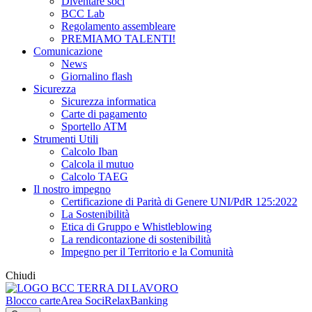
Diventare soci
BCC Lab
Regolamento assembleare
PREMIAMO TALENTI!
Comunicazione
News
Giornalino flash
Sicurezza
Sicurezza informatica
Carte di pagamento
Sportello ATM
Strumenti Utili
Calcolo Iban
Calcola il mutuo
Calcolo TAEG
Il nostro impegno
Certificazione di Parità di Genere UNI/PdR 125:2022
La Sostenibilità
Etica di Gruppo e Whistleblowing
La rendicontazione di sostenibilità
Impegno per il Territorio e la Comunità
Chiudi
Blocco carte
Area Soci
RelaxBanking