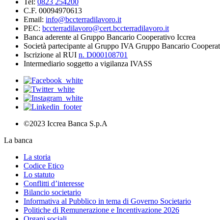
Tel:
0823 254200
C.F. 00094970613
Email:
info@bccterradilavoro.it
PEC:
bccterradilavoro@cert.bccterradilavoro.it
Banca aderente al Gruppo Bancario Cooperativo Iccrea
Società partecipante al Gruppo IVA Gruppo Bancario Cooperat
Iscrizione al RUI
n. D000108701
Intermediario soggetto a vigilanza IVASS
©2023 Iccrea Banca S.p.A
La banca
La storia
Codice Etico
Lo statuto
Conflitti d’interesse
Bilancio societario
Informativa al Pubblico in tema di Governo Societario
Politiche di Remunerazione e Incentivazione 2026
Organi sociali