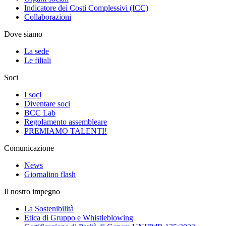
Indicatore dei Costi Complessivi (ICC)
Collaborazioni
Dove siamo
La sede
Le filiali
Soci
I soci
Diventare soci
BCC Lab
Regolamento assembleare
PREMIAMO TALENTI!
Comunicazione
News
Giornalino flash
Il nostro impegno
La Sostenibilità
Etica di Gruppo e Whistleblowing