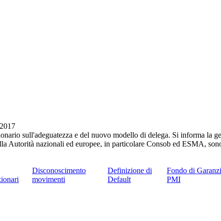
7/2017
nario sull'adeguatezza e del nuovo modello di delega. Si informa la gen
della Autorità nazionali ed europee, in particolare Consob ed ESMA, sono 
Disconoscimento
Definizione di
Fondo di Garanzi
ionari
movimenti
Default
PMI