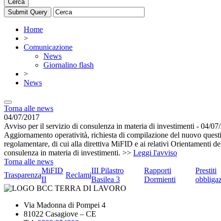
Cerca
Home
>
Comunicazione
News
Giornalino flash
>
News
Torna alle news
04/07/2017
Avviso per il servizio di consulenza in materia di investimenti - 04/0
Aggiornamento operatività, richiesta di compilazione del nuovo questio
regolamentare, di cui alla direttiva MiFID e ai relativi Orientamenti 
consulenza in materia di investimenti. >>
Leggi l'avviso
Torna alle news
MiFID
III Pilastro
Rapporti
Prestiti
Trasparenza
Reclami
II
Basilea 3
Dormienti
obbligaz
Via Madonna di Pompei 4
81022 Casagiove – CE