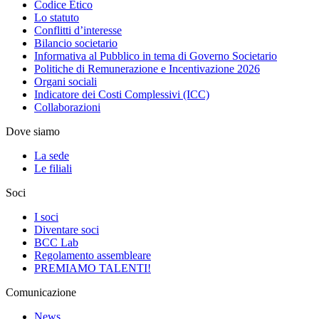
Codice Etico
Lo statuto
Conflitti d’interesse
Bilancio societario
Informativa al Pubblico in tema di Governo Societario
Politiche di Remunerazione e Incentivazione 2026
Organi sociali
Indicatore dei Costi Complessivi (ICC)
Collaborazioni
Dove siamo
La sede
Le filiali
Soci
I soci
Diventare soci
BCC Lab
Regolamento assembleare
PREMIAMO TALENTI!
Comunicazione
News