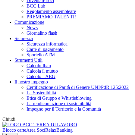
Diventare soci
BCC Lab
Regolamento assembleare
PREMIAMO TALENTI!
Comunicazione
News
Giornalino flash
Sicurezza
Sicurezza informatica
Carte di pagamento
Sportello ATM
Strumenti Utili
Calcolo Iban
Calcola il mutuo
Calcolo TAEG
Il nostro impegno
Certificazione di Parità di Genere UNI/PdR 125:2022
La Sostenibilità
Etica di Gruppo e Whistleblowing
La rendicontazione di sostenibilità
Impegno per il Territorio e la Comunità
Chiudi
Blocco carte
Area Soci
RelaxBanking