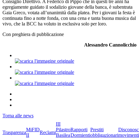
Consiglio Direttivo. A Federico di Pippo che in questi tre anni ha
egregiamente guidato il sodalizio giovane della banca, è subentrata
Gaia Greco, votata all’unanimità dalla platea. Per i giovani la festa è
continuata fino a notte fonda, con una cena e tanta buona musica dal
vivo, che la BCC ha voluto in esclusiva solo per loro.
Con preghiera di pubblicazione
Alessandro Cannolicchio
Torna alle news
III
MiFID
Pilastro
Rapporti
Prestiti
Disconosc
Trasparenza
Reclami
II
Basilea
Dormienti
obbligazionari
movimenti