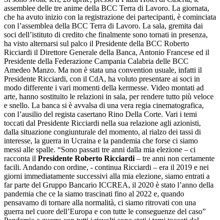
assemblee delle tre anime della BCC Terra di Lavoro. La giornata,
che ha avuto inizio con la registrazione dei partecipanti, è cominciata
con l’assemblea della BCC Terra di Lavoro. La sala, gremita dai
soci dell’istituto di credito che finalmente sono tornati in presenza,
ha visto alternarsi sul palco il Presidente della BCC Roberto
Ricciardi il Direttore Generale della Banca, Antonio Francese ed il
Presidente della Federazione Campania Calabria delle BCC
Amedeo Manzo. Ma non è stata una convention usuale, infatti il
Presidente Ricciardi, con il CdA, ha voluto presentare ai soci in
modo differente i vari momenti della kermesse. Video montati ad
arte, hanno sostituito le relazioni in sala, per rendere tutto più veloce
e snello. La banca si è avvalsa di una vera regia cinematografica,
con l’ausilio del regista casertano Rino Della Corte. Vari i temi
toccati dal Presidente Ricciardi nella sua relazione agli azionisti,
dalla situazione congiunturale del momento, al rialzo dei tassi di
interesse, la guerra in Ucraina e la pandemia che forse ci siamo
messi alle spalle. “Sono passati tre anni dalla mia elezione – ci
racconta il
Presidente Roberto Ricciardi
– tre anni non certamente
facili. Andando con ordine, - continua Ricciardi – era il 2019 e nei
giorni immediatamente successivi alla mia elezione, siamo entrati a
far parte del Gruppo Bancario ICCREA, il 2020 è stato l’anno della
pandemia che ce la siamo trascinati fino al 2022 e, quando
pensavamo di tornare alla normalità, ci siamo ritrovati con una
guerra nel cuore dell’Europa e con tutte le conseguenze del caso”