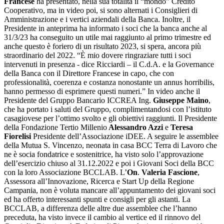
Francese
ha presentato, nella sua totalità il “mondo” Credito
Cooperativo, ma in video poi, si sono alternati i Consiglieri di
Amministrazione e i vertici aziendali della Banca. Inoltre, il
Presidente in anteprima ha informato i soci che la banca anche al
31/3/23 ha conseguito un utile mai raggiunto al primo trimestre ed
anche questo è foriero di un risultato 2023, si spera, ancora più
straordinario del 2022. “È mio dovere ringraziare tutti i soci
intervenuti in presenza - dice Ricciardi – il C.d.A. e la Governance
della Banca con il Direttore Francese in capo, che con
professionalità, coerenza e costanza nonostante un annus horribilis,
hanno permesso di esprimere questi numeri.” In video anche il
Presidente del Gruppo Bancario ICCREA Ing.
Giuseppe Maino
,
che ha portato i saluti del Gruppo, complimentandosi con l’istituto
casagiovese per l’ottimo svolto e gli obiettivi raggiunti. Il Presidente
della Fondazione Tertio Millenio
Alessandro Azzi
e
Teresa
Fiorelisi
Presidente dell’Associazione iDEE. A seguire le assemblee
della Mutua S. Vincenzo, neonata in casa BCC Terra di Lavoro che
ne è socia fondatrice e sostenitrice, ha visto solo l’approvazione
dell’esercizio chiuso al 31.12.2022 e poi i Giovani Soci della BCC
con la loro Associazione BCCLAB. L’
On
.
Valeria Fascione
,
Assessora all’Innovazione, Ricerca e Start Up della Regione
Campania, non è voluta mancare all’appuntamento dei giovani soci
ed ha offerto interessanti spunti e consigli per gli astanti. La
BCCLAB, a differenza delle altre due assemblee che l’hanno
preceduta, ha visto invece il cambio al vertice ed il rinnovo del