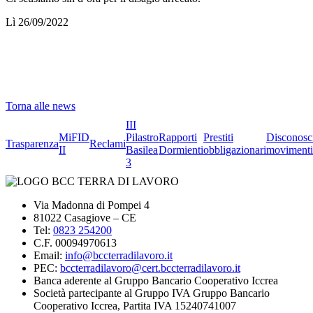
Lì 26/09/2022
Torna alle news
III
MiFID
Pilastro
Rapporti
Prestiti
Disconosc
Trasparenza
Reclami
II
Basilea
Dormienti
obbligazionari
movimenti
3
Via Madonna di Pompei 4
81022 Casagiove – CE
Tel:
0823 254200
C.F. 00094970613
Email:
info@bccterradilavoro.it
PEC:
bccterradilavoro@cert.bccterradilavoro.it
Banca aderente al Gruppo Bancario Cooperativo Iccrea
Società partecipante al Gruppo IVA Gruppo Bancario
Cooperativo Iccrea, Partita IVA 15240741007