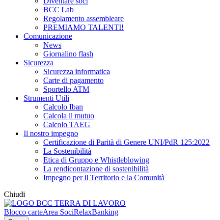
Diventare soci
BCC Lab
Regolamento assembleare
PREMIAMO TALENTI!
Comunicazione
News
Giornalino flash
Sicurezza
Sicurezza informatica
Carte di pagamento
Sportello ATM
Strumenti Utili
Calcolo Iban
Calcola il mutuo
Calcolo TAEG
Il nostro impegno
Certificazione di Parità di Genere UNI/PdR 125:2022
La Sostenibilità
Etica di Gruppo e Whistleblowing
La rendicontazione di sostenibilità
Impegno per il Territorio e la Comunità
Chiudi
Blocco carte
Area Soci
RelaxBanking