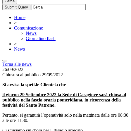
Cerca
Home
>
Comunicazione
News
Giornalino flash
>
News
Torna alle news
26/09/2022
Chiusura al pubblico 29/09/2022
Si avvisa la spett.le Clientela che
il giorno 29 Settembre 2022 la Sede di Casagiove sarà chiusa al
pubblico nella fascia oraria pomeridiana, in ricorrenza della
festività del Santo Patrono.
Pertanto, si garantirà l’operatività solo nella mattinata dalle ore 08:30
alle ore 11:30.
Ci scusiamo sin d’ora per il disagio arrecato.