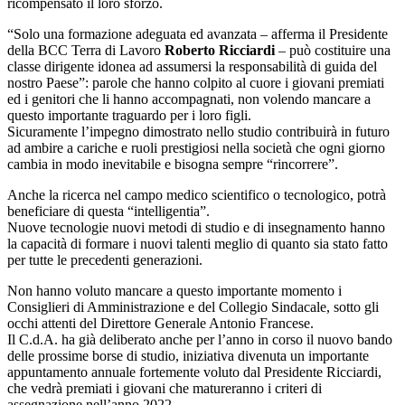
ricompensato il loro sforzo.
“Solo una formazione adeguata ed avanzata – afferma il Presidente
della BCC Terra di Lavoro
Roberto Ricciardi
– può costituire una
classe dirigente idonea ad assumersi la responsabilità di guida del
nostro Paese”: parole che hanno colpito al cuore i giovani premiati
ed i genitori che li hanno accompagnati, non volendo mancare a
questo importante traguardo per i loro figli.
Sicuramente l’impegno dimostrato nello studio contribuirà in futuro
ad ambire a cariche e ruoli prestigiosi nella società che ogni giorno
cambia in modo inevitabile e bisogna sempre “rincorrere”.
Anche la ricerca nel campo medico scientifico o tecnologico, potrà
beneficiare di questa “intelligentia”.
Nuove tecnologie nuovi metodi di studio e di insegnamento hanno
la capacità di formare i nuovi talenti meglio di quanto sia stato fatto
per tutte le precedenti generazioni.
Non hanno voluto mancare a questo importante momento i
Consiglieri di Amministrazione e del Collegio Sindacale, sotto gli
occhi attenti del Direttore Generale Antonio Francese.
Il C.d.A. ha già deliberato anche per l’anno in corso il nuovo bando
delle prossime borse di studio, iniziativa divenuta un importante
appuntamento annuale fortemente voluto dal Presidente Ricciardi,
che vedrà premiati i giovani che matureranno i criteri di
assegnazione nell’anno 2022