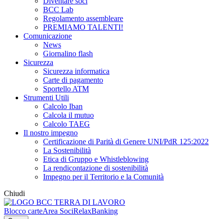
Diventare soci
BCC Lab
Regolamento assembleare
PREMIAMO TALENTI!
Comunicazione
News
Giornalino flash
Sicurezza
Sicurezza informatica
Carte di pagamento
Sportello ATM
Strumenti Utili
Calcolo Iban
Calcola il mutuo
Calcolo TAEG
Il nostro impegno
Certificazione di Parità di Genere UNI/PdR 125:2022
La Sostenibilità
Etica di Gruppo e Whistleblowing
La rendicontazione di sostenibilità
Impegno per il Territorio e la Comunità
Chiudi
Blocco carte
Area Soci
RelaxBanking