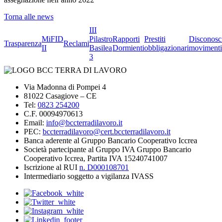
Torna alle news
III
MiFID
Pilastro
Rapporti
Prestiti
Disconosc
Trasparenza
Reclami
II
Basilea
Dormienti
obbligazionari
movimenti
3
Via Madonna di Pompei 4
81022 Casagiove – CE
Tel:
0823 254200
C.F. 00094970613
Email:
info@bccterradilavoro.it
PEC:
bccterradilavoro@cert.bccterradilavoro.it
Banca aderente al Gruppo Bancario Cooperativo Iccrea
Società partecipante al Gruppo IVA Gruppo Bancario
Cooperativo Iccrea, Partita IVA 15240741007
Iscrizione al RUI
n. D000108701
Intermediario soggetto a vigilanza IVASS