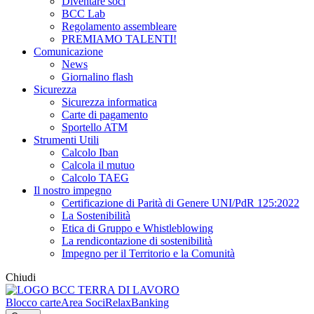
Diventare soci
BCC Lab
Regolamento assembleare
PREMIAMO TALENTI!
Comunicazione
News
Giornalino flash
Sicurezza
Sicurezza informatica
Carte di pagamento
Sportello ATM
Strumenti Utili
Calcolo Iban
Calcola il mutuo
Calcolo TAEG
Il nostro impegno
Certificazione di Parità di Genere UNI/PdR 125:2022
La Sostenibilità
Etica di Gruppo e Whistleblowing
La rendicontazione di sostenibilità
Impegno per il Territorio e la Comunità
Chiudi
Blocco carte
Area Soci
RelaxBanking