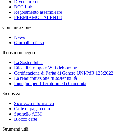
Diventare soci
BCC Lab
Regolamento assembleare
PREMIAMO TALENTI!
Comunicazione
News
Giornalino flash
Il nostro impegno
La Sostenibilità
Etica di Gruppo e Whistleblowing
Certificazione di Parità di Genere UNI/PdR 125:2022
La rendicontazione di sostenibilità
Impegno per il Territorio e la Comunità
Sicurezza
Sicurezza informatica
Carte di pagamento
Sportello ATM
Blocco carte
Strumenti utili