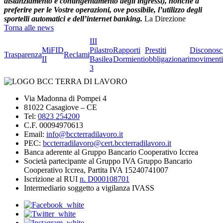
distanziamento e contingentamento degli ingressi), nonché a
preferire per le Vostre operazioni, ove possibile, l’utilizzo degli
sportelli automatici e dell’internet banking.
La Direzione
Torna alle news
III
MiFID
Pilastro
Rapporti
Prestiti
Disconosc
Trasparenza
Reclami
II
Basilea
Dormienti
obbligazionari
movimenti
3
Via Madonna di Pompei 4
81022 Casagiove – CE
Tel:
0823 254200
C.F. 00094970613
Email:
info@bccterradilavoro.it
PEC:
bccterradilavoro@cert.bccterradilavoro.it
Banca aderente al Gruppo Bancario Cooperativo Iccrea
Società partecipante al Gruppo IVA Gruppo Bancario
Cooperativo Iccrea, Partita IVA 15240741007
Iscrizione al RUI
n. D000108701
Intermediario soggetto a vigilanza IVASS