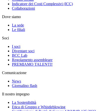
Indicatore dei Costi Complessivi (ICC)
Collaborazioni
Dove siamo
La sede
Le filiali
Soci
I soci
Diventare soci
BCC Lab
Regolamento assembleare
PREMIAMO TALENTI!
Comunicazione
News
Giornalino flash
Il nostro impegno
La Sostenibilità
Etica di Gruppo e Whistleblowing