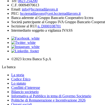
Tel:
0823 254200
C.F. 00094970613
Email:
info@bccterradilavoro.it
PEC:
bccterradilavoro@cert.bccterradilavoro.it
Banca aderente al Gruppo Bancario Cooperativo Iccrea
Società partecipante al Gruppo IVA Gruppo Bancario Cooperat
Iscrizione al RUI
n. D000108701
Intermediario soggetto a vigilanza IVASS
©2023 Iccrea Banca S.p.A
La banca
La storia
Codice Etico
Lo statuto
Conflitti d’interesse
Bilancio societario
Informativa al Pubblico in tema di Governo Societario
Politiche di Remunerazione e Incentivazione 2026
Organi sociali