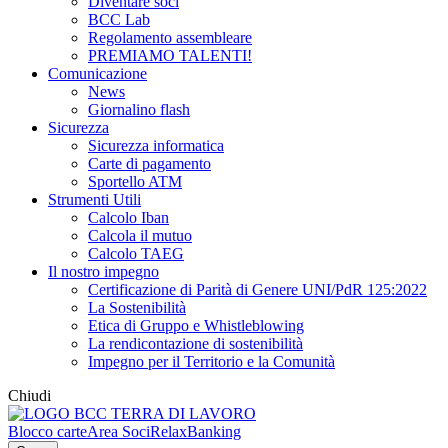
Diventare soci
BCC Lab
Regolamento assembleare
PREMIAMO TALENTI!
Comunicazione
News
Giornalino flash
Sicurezza
Sicurezza informatica
Carte di pagamento
Sportello ATM
Strumenti Utili
Calcolo Iban
Calcola il mutuo
Calcolo TAEG
Il nostro impegno
Certificazione di Parità di Genere UNI/PdR 125:2022
La Sostenibilità
Etica di Gruppo e Whistleblowing
La rendicontazione di sostenibilità
Impegno per il Territorio e la Comunità
Chiudi
Blocco carte
Area Soci
RelaxBanking