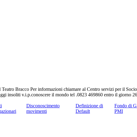
eatro Bracco Per informazioni chiamare al Centro servizi per il Socio
ggi insoliti v.i.p.conoscere il mondo tel .0823 469860 entro il giorno 
ti
Disconoscimento
Definizione di
Fondo di Ga
gazionari
movimenti
Default
PMI