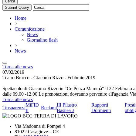
Cerca
Home
>
Comunicazione
News
Giornalino flash
>
News
Torna alle news
07/02/2019
Teatro Bracco - Giacomo Rizzo - Febbraio 2019
Spettacolo di Giacomo Rizzo in "Ce Penza Mammà" il 22 Febbraio al T
dalle 09,00 -12,00 Le prenotazioni dovranno pervenire all'agenzia Via
Torna alle news
MiFID
III Pilastro
Rapporti
Presti
Trasparenza
Reclami
II
Basilea 3
Dormienti
obbli
Via Madonna di Pompei 4
81022 Casagiove – CE