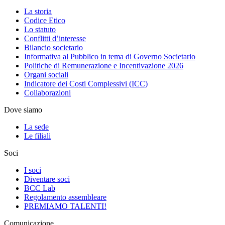
La storia
Codice Etico
Lo statuto
Conflitti d’interesse
Bilancio societario
Informativa al Pubblico in tema di Governo Societario
Politiche di Remunerazione e Incentivazione 2026
Organi sociali
Indicatore dei Costi Complessivi (ICC)
Collaborazioni
Dove siamo
La sede
Le filiali
Soci
I soci
Diventare soci
BCC Lab
Regolamento assembleare
PREMIAMO TALENTI!
Comunicazione