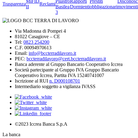
MiFID
Pilastro
Rapporti
Prestiti
Disconosc
Trasparenza
Reclami
II
Basilea
Dormienti
obbligazionari
movimenti
3
Via Madonna di Pompei 4
81022 Casagiove – CE
Tel:
0823 254200
C.F. 00094970613
Email:
info@bccterradilavoro.it
PEC:
bccterradilavoro@cert.bccterradilavoro.it
Banca aderente al Gruppo Bancario Cooperativo Iccrea
Società partecipante al Gruppo IVA Gruppo Bancario
Cooperativo Iccrea, Partita IVA 15240741007
Iscrizione al RUI
n. D000108701
Intermediario soggetto a vigilanza IVASS
©2023 Iccrea Banca S.p.A
La banca