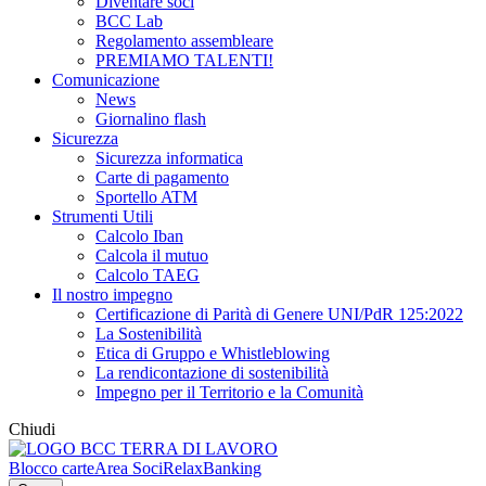
Diventare soci
BCC Lab
Regolamento assembleare
PREMIAMO TALENTI!
Comunicazione
News
Giornalino flash
Sicurezza
Sicurezza informatica
Carte di pagamento
Sportello ATM
Strumenti Utili
Calcolo Iban
Calcola il mutuo
Calcolo TAEG
Il nostro impegno
Certificazione di Parità di Genere UNI/PdR 125:2022
La Sostenibilità
Etica di Gruppo e Whistleblowing
La rendicontazione di sostenibilità
Impegno per il Territorio e la Comunità
Chiudi
Blocco carte
Area Soci
RelaxBanking