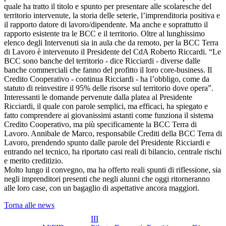
quale ha tratto il titolo e spunto per presentare alle scolaresche del
territorio intervenute, la storia delle seterie, l’imprenditoria positiva e
il rapporto datore di lavoro/dipendente. Ma anche e soprattutto il
rapporto esistente tra le BCC e il territorio. Oltre al lunghissimo
elenco degli Intervenuti sia in aula che da remoto, per la BCC Terra
di Lavoro è intervenuto il Presidente del CdA Roberto Riccardi. “Le
BCC sono banche del territorio - dice Ricciardi - diverse dalle
banche commerciali che fanno del profitto il loro core-business. Il
Credito Cooperativo - continua Ricciardi - ha l’obbligo, come da
statuto di reinvestire il 95% delle risorse sul territorio dove opera”.
Interessanti le domande pervenute dalla platea al Presidente
Ricciardi, il quale con parole semplici, ma efficaci, ha spiegato e
fatto comprendere ai giovanissimi astanti come funziona il sistema
Credito Cooperativo, ma più specificamente la BCC Terra di
Lavoro. Annibale de Marco, responsabile Crediti della BCC Terra di
Lavoro, prendendo spunto dalle parole del Presidente Ricciardi e
entrando nel tecnico, ha riportato casi reali di bilancio, centrale rischi
e merito creditizio.
Molto lungo il convegno, ma ha offerto reali spunti di riflessione, sia
negli imprenditori presenti che negli alunni che oggi ritorneranno
alle loro case, con un bagaglio di aspettative ancora maggiori.
Torna alle news
III