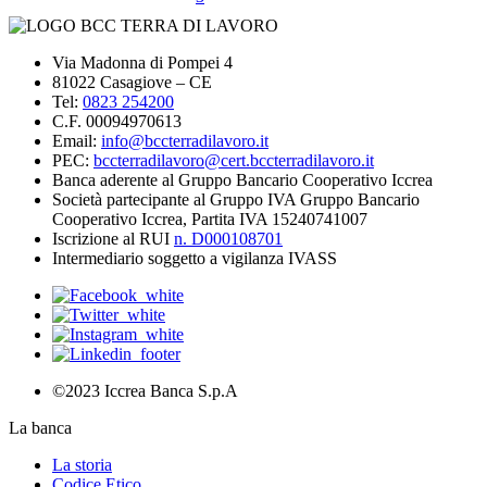
Via Madonna di Pompei 4
81022 Casagiove – CE
Tel:
0823 254200
C.F. 00094970613
Email:
info@bccterradilavoro.it
PEC:
bccterradilavoro@cert.bccterradilavoro.it
Banca aderente al Gruppo Bancario Cooperativo Iccrea
Società partecipante al Gruppo IVA Gruppo Bancario
Cooperativo Iccrea, Partita IVA 15240741007
Iscrizione al RUI
n. D000108701
Intermediario soggetto a vigilanza IVASS
©2023 Iccrea Banca S.p.A
La banca
La storia
Codice Etico