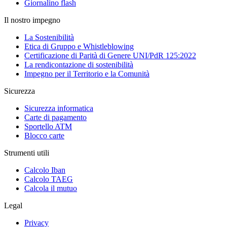
Giornalino flash
Il nostro impegno
La Sostenibilità
Etica di Gruppo e Whistleblowing
Certificazione di Parità di Genere UNI/PdR 125:2022
La rendicontazione di sostenibilità
Impegno per il Territorio e la Comunità
Sicurezza
Sicurezza informatica
Carte di pagamento
Sportello ATM
Blocco carte
Strumenti utili
Calcolo Iban
Calcolo TAEG
Calcola il mutuo
Legal
Privacy