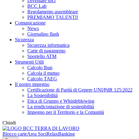
Diventare soci
BCC Lab
Regolamento assembleare
PREMIAMO TALENTI!
Comunicazione
News
Giornalino flash
Sicurezza
Sicurezza informatica
Carte di pagamento
Sportello ATM
Strumenti Utili
Calcolo Iban
Calcola il mutuo
Calcolo TAEG
Il nostro impegno
Certificazione di Parità di Genere UNI/PdR 125:2022
La Sostenibilità
Etica di Gruppo e Whistleblowing
La rendicontazione di sostenibilità
Impegno per il Territorio e la Comunità
Chiudi
Blocco carte
Area Soci
RelaxBanking