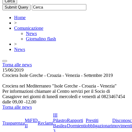
Cerca
Home
>
Comunicazione
News
Giornalino flash
>
News
Torna alle news
15/06/2019
Crociera Isole Greche - Croazia - Venezia - Settembre 2019
Crociera nel Mediterraneo "Isole Greche - Croazia - Venezia"
Per informazioni chiamare al Centro servizi per il Socio di
Casagiove nei giorni di lunedì mercoledì e venerdi al 0823467454
dalle 09,00 -12,00
Torna alle news
III
MiFID
Pilastro
Rapporti
Prestiti
Disconosc
Trasparenza
Reclami
II
Basilea
Dormienti
obbligazionari
movimenti
3