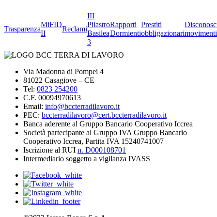
III
MiFID
Pilastro
Rapporti
Prestiti
Disconosc
Trasparenza
Reclami
II
Basilea
Dormienti
obbligazionari
movimenti
3
Via Madonna di Pompei 4
81022 Casagiove – CE
Tel:
0823 254200
C.F. 00094970613
Email:
info@bccterradilavoro.it
PEC:
bccterradilavoro@cert.bccterradilavoro.it
Banca aderente al Gruppo Bancario Cooperativo Iccrea
Società partecipante al Gruppo IVA Gruppo Bancario
Cooperativo Iccrea, Partita IVA 15240741007
Iscrizione al RUI
n. D000108701
Intermediario soggetto a vigilanza IVASS