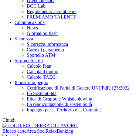
Diventare soci
BCC Lab
Regolamento assembleare
PREMIAMO TALENTI!
Comunicazione
News
Giornalino flash
Sicurezza
Sicurezza informatica
Carte di pagamento
Sportello ATM
Strumenti Utili
Calcolo Iban
Calcola il mutuo
Calcolo TAEG
Il nostro impegno
Certificazione di Parità di Genere UNI/PdR 125:2022
La Sostenibilità
Etica di Gruppo e Whistleblowing
La rendicontazione di sostenibilità
Impegno per il Territorio e la Comunità
Chiudi
Blocco carte
Area Soci
RelaxBanking