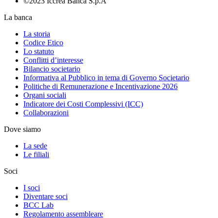
©2023 Iccrea Banca S.p.A
La banca
La storia
Codice Etico
Lo statuto
Conflitti d’interesse
Bilancio societario
Informativa al Pubblico in tema di Governo Societario
Politiche di Remunerazione e Incentivazione 2026
Organi sociali
Indicatore dei Costi Complessivi (ICC)
Collaborazioni
Dove siamo
La sede
Le filiali
Soci
I soci
Diventare soci
BCC Lab
Regolamento assembleare